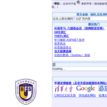
（
帮助：
点击句子或
来听声音！移动鼠标
剖。）
英文金曲 - 放松,点击,聆听 
点击上面右侧的
以扩充内容
最近热门
外语学习- 六国语会话 （联网联语言网）
GRE词汇
TOEFL词汇
学习微软 ASP.NET 技术
世界风光
欣赏旅游景点
当天股票选择
在线玩数独（Sudoku）游戏
loading ...
申请友情链接（及有关添加链接到本网站
CIMS论文的天地
伴你成长网站
哈佛