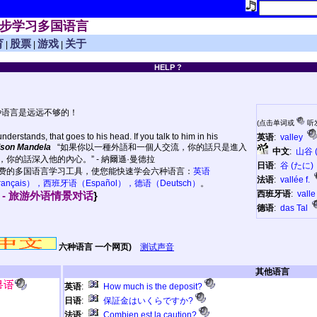
步学习多国语言
育
股票
游戏
关于
|
|
|
HELP ?
种语言是远远不够的！
(点击单词或
听
nderstands, that goes to his head. If you talk to him in his
英语
:
valley
lson Mandela
“如果你以一種外語和一個人交流，你的話只是進入
中文
:
山谷 (
你的話深入他的內心。” - 納爾遜·曼德拉
日语
:
谷 (たに)
费的多国语言学习工具，使您能快速学会六种语言：
英语
法语
:
vallée f.
nçais），西班牙语（Español），德语（Deutsch）
。
西班牙语
:
valle
- 旅游外语情景对话
}
德语
:
das Tal
六种语言 一个网页)
测试声音
其他语言
英语
:
How much is the deposit?
日语
:
保証金はいくらですか?
法语
:
Combien est la caution?