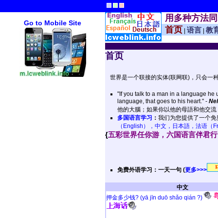
用多种方法同
Go to Mobile Site
首页
语言
教
|
|
首页
世界是一个联接的实体(联网联)，只会一
"If you talk to a man in a language he u
language, that goes to his heart." -
Ne
他的大腦；如果你以他的母語和他交流，
多国语言学习
：
我们为您提供了一个免
（English），中文，日本語，法语（Fra
{
五彩世界任你游，六国语言伴君行 
免费外语学习：一天一句 (
更多>>>
中文
押金多少钱? (yā jīn duō shǎo qián ?)