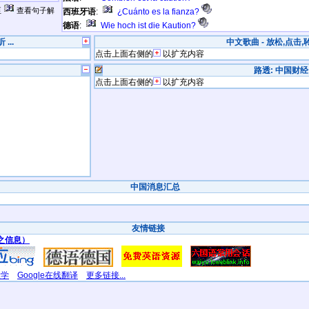
至
查看句子解
西班牙语
:
¿Cuánto es la fianza?
德语
:
Wie hoch ist die Kaution?
...
中文歌曲 - 放松,点击,聆听
点击上面右侧的
以扩充内容
路透: 中国财经
点击上面右侧的
以扩充内容
中国消息汇总
友情链接
之信息）
大学
Google在线翻译
更多链接...